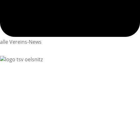
alle Vereins-News
TSV Oelsnitz e. V.
Vorsitzender: Ulrich Reinel
Turnstraße 2
08606 Oelsnitz / Vogtl.
Telefon: 037421 / 72 22 08
Email: tsv-oelsnitz@arcor.de
Facebook:
tsvoelsnitz
Kontakt TSV