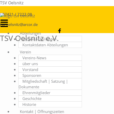
Zum
Menü
TSV Oelsnitz
Inhalt
springen
037421 / 7222 08
tsv-oelsnitz@arcor.de
Abteilungen
TSV Oelsnitz e.V.
unsere Abteilungen
Kontaktdaten Abteilungen
Verein
Vereins-News
über uns
Vorstand
Sponsoren
Mitgliedschaft | Satzung |
Dokumente
Ehrenmitglieder
Geschichte
Historie
Kontakt | Öffnungszeiten