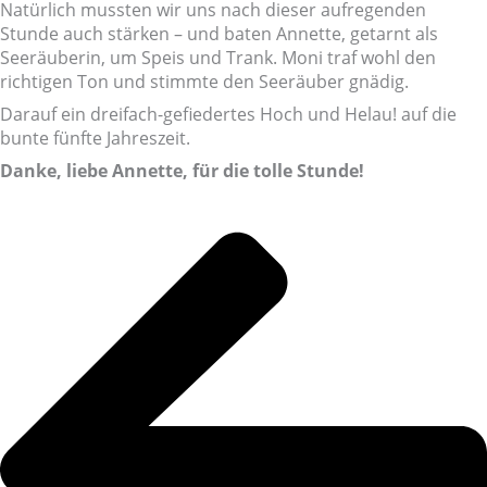
Natürlich mussten wir uns nach dieser aufregenden
Stunde auch stärken – und baten Annette, getarnt als
Seeräuberin, um Speis und Trank. Moni traf wohl den
richtigen Ton und stimmte den Seeräuber gnädig.
Darauf ein dreifach-gefiedertes Hoch und Helau! auf die
bunte fünfte Jahreszeit.
Danke, liebe Annette, für die tolle Stunde!