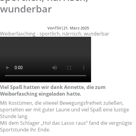
wunderbar
Von
TSV
|
21. März 2025
Weiberfasching - sportlich, närrisch, wunderbar
Viel Spaß hatten wir dank Annette, die zum
Weiberfasching eingeladen hatte.
Mit Kostümen, die viiieeel Bewegungsfreiheit zuließen,
sportelten wir mit guter Laune und viel Spaß eine lustige
Stunde lang.
Mit dem Schlager „Hol das Lasso raus“ fand die vergnügte
Sportstunde ihr Ende.