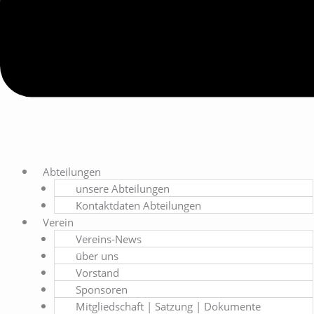
Abteilungen
unsere Abteilungen
Kontaktdaten Abteilungen
Verein
Vereins-News
über uns
Vorstand
Sponsoren
Mitgliedschaft | Satzung | Dokumente